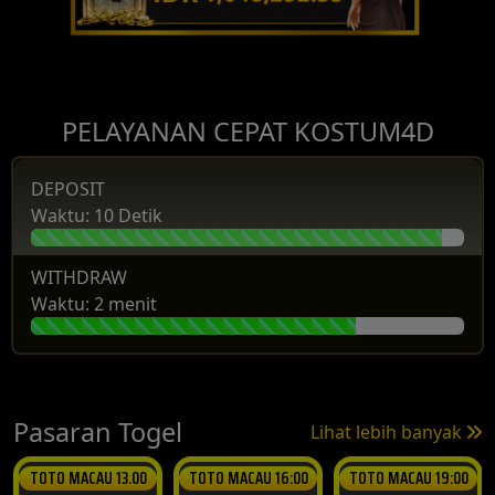
PELAYANAN CEPAT KOSTUM4D
DEPOSIT
Waktu: 10 Detik
WITHDRAW
Waktu: 2 menit
Pasaran Togel
Lihat lebih banyak
TOTO MACAU 13.00
TOTO MACAU 16:00
TOTO MACAU 19:00