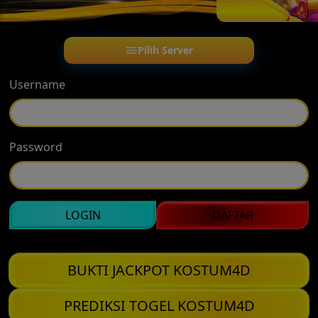
Pilih Server
Username
Password
LOGIN
DAFTAR
BUKTI JACKPOT KOSTUM4D
PREDIKSI TOGEL KOSTUM4D