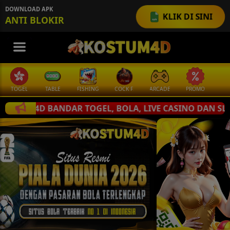
,
DOWNLOAD APK
KLIK DI SINI
ANTI BLOKIR
TOGEL
TABLE
FISHING
COCK F.
ARCADE
PROMO
ME
R TOGEL, BOLA, LIVE CASINO DAN SLOT TERBAIK DAN 