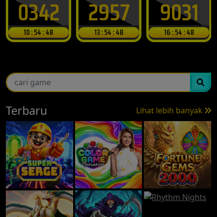
0342
2957
9031
10 : 54 : 47
13 : 54 : 47
16 : 54 : 47
Terbaru
Lihat lebih banyak