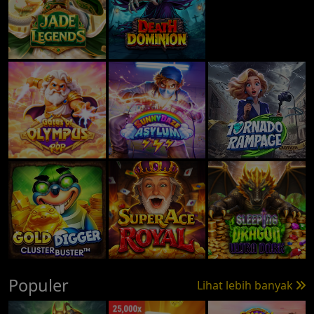
Populer
Lihat lebih banyak