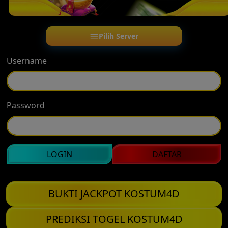
Pilih Server
Username
Password
LOGIN
DAFTAR
BUKTI JACKPOT KOSTUM4D
PREDIKSI TOGEL KOSTUM4D