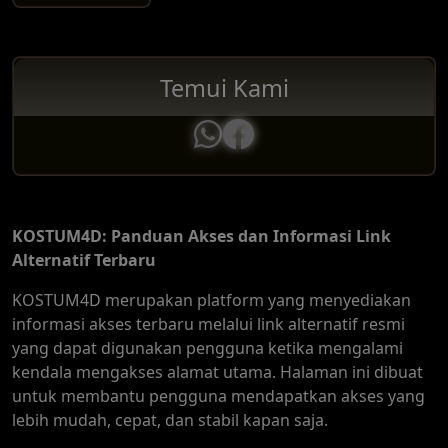
Temui Kami
KOSTUM4D: Panduan Akses dan Informasi Link
Alternatif Terbaru
KOSTUM4D merupakan platform yang menyediakan
informasi akses terbaru melalui link alternatif resmi
yang dapat digunakan pengguna ketika mengalami
kendala mengakses alamat utama. Halaman ini dibuat
untuk membantu pengguna mendapatkan akses yang
lebih mudah, cepat, dan stabil kapan saja.