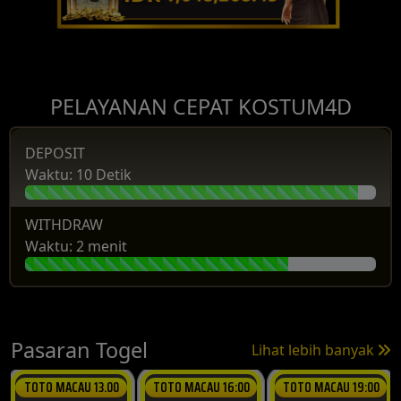
PELAYANAN CEPAT KOSTUM4D
DEPOSIT
Waktu: 10 Detik
WITHDRAW
Waktu: 2 menit
Pasaran Togel
Lihat lebih banyak
TOTO MACAU 13.00
TOTO MACAU 16:00
TOTO MACAU 19:00