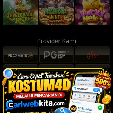
Provider Kami