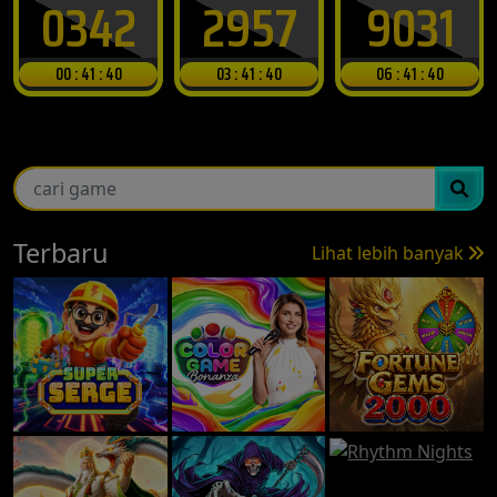
0342
2957
9031
00 : 41 : 39
03 : 41 : 39
06 : 41 : 39
Terbaru
Lihat lebih banyak