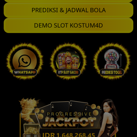
PREDIKSI & JADWAL BOLA
DEMO SLOT KOSTUM4D