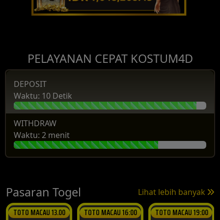
PELAYANAN CEPAT KOSTUM4D
DEPOSIT
Waktu: 10 Detik
WITHDRAW
Waktu: 2 menit
Pasaran Togel
Lihat lebih banyak
TOTO MACAU 13.00
TOTO MACAU 16:00
TOTO MACAU 19:00