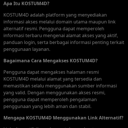
Apa Itu KOSTUM4D?
KOSTUM4D adalah platform yang menyediakan
informasi akses melalui domain utama maupun link
alternatif resmi. Pengguna dapat memperoleh
informasi terbaru mengenai alamat akses yang aktif,
panduan login, serta berbagai informasi penting terkait
penggunaan layanan.
Bagaimana Cara Mengakses KOSTUM4D?
Pengguna dapat mengakses halaman resmi
KOSTUM4D melalui alamat yang tersedia dan
memastikan selalu menggunakan sumber informasi
yang valid. Dengan menggunakan akses resmi,
pengguna dapat memperoleh pengalaman
penggunaan yang lebih aman dan stabil.
Mengapa KOSTUM4D Menggunakan Link Alternatif?