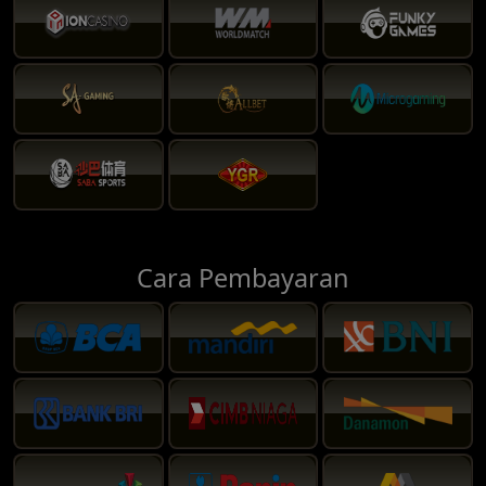
Cara Pembayaran