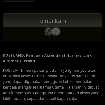
Temui Kami
KOSTUM4D: Panduan Akses dan Informasi Link
Alternatif Terbaru
KOSTUM4D merupakan platform yang menyediakan
informasi akses terbaru melalui link alternatif resmi
yang dapat digunakan pengguna ketika mengalami
kendala mengakses alamat utama. Halaman ini dibuat
untuk membantu pengguna mendapatkan akses yang
lebih mudah, cepat, dan stabil kapan saja.