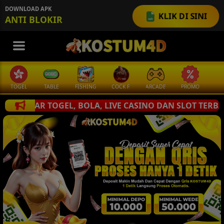
,
DOWNLOAD APK
KLIK DI SINI
ANTI BLOKIR
TABLE
FISHING
COCK F.
ARCADE
PROMO
MEGAGACOR
, BOLA, LIVE CASINO DAN SLOT TERBAIK DAN TERPERC