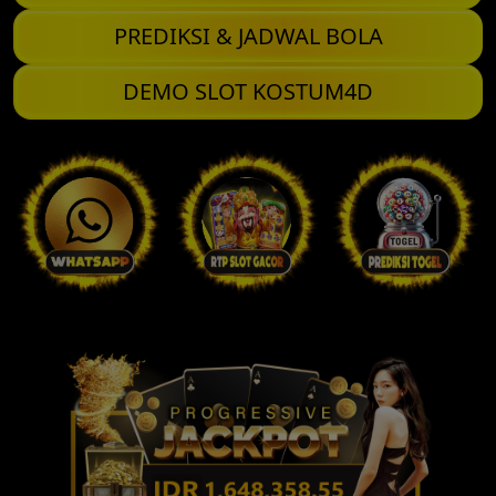
PREDIKSI & JADWAL BOLA
DEMO SLOT KOSTUM4D