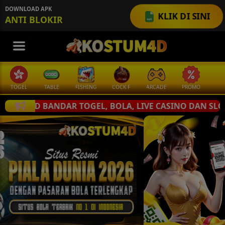
,
DOWNLOAD APK
KLIK DI SINI
ANTI BLOKIR
TOGEL
TABLE
FISHING
COCK F.
ARCADE
PROMO
ME
AR TOGEL, BOLA, LIVE CASINO DAN SLOT TERBAIK DAN