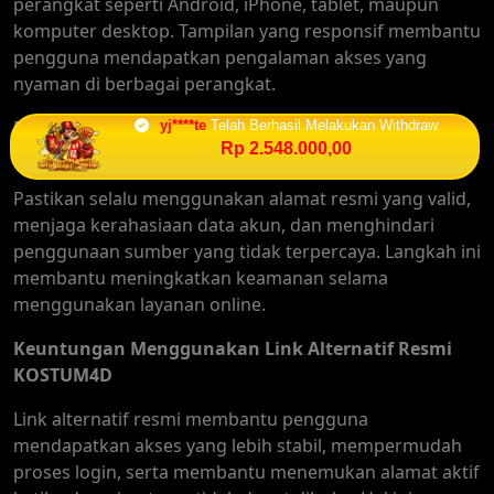
perangkat seperti Android, iPhone, tablet, maupun
komputer desktop. Tampilan yang responsif membantu
pengguna mendapatkan pengalaman akses yang
nyaman di berbagai perangkat.
Bagaimana Cara Mengakses KOSTUM4D Dengan
yj****te
Telah Berhasil Melakukan Withdraw
Rp 2.548.000,00
Aman?
Pastikan selalu menggunakan alamat resmi yang valid,
menjaga kerahasiaan data akun, dan menghindari
penggunaan sumber yang tidak terpercaya. Langkah ini
membantu meningkatkan keamanan selama
menggunakan layanan online.
Keuntungan Menggunakan Link Alternatif Resmi
KOSTUM4D
Link alternatif resmi membantu pengguna
mendapatkan akses yang lebih stabil, mempermudah
proses login, serta membantu menemukan alamat aktif