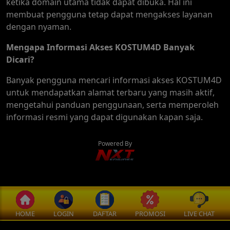
ketika domain utama tidak dapat dibuka. Hal ini
membuat pengguna tetap dapat mengakses layanan
dengan nyaman.
Mengapa Informasi Akses KOSTUM4D Banyak
Dicari?
Banyak pengguna mencari informasi akses KOSTUM4D
untuk mendapatkan alamat terbaru yang masih aktif,
mengetahui panduan penggunaan, serta memperoleh
informasi resmi yang dapat digunakan kapan saja.
Powered By
HOME
LOGIN
DAFTAR
PROMOSI
LIVE CHAT