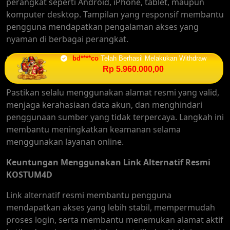
perangkat seperti Android, iPhone, tablet, maupun
komputer desktop. Tampilan yang responsif membantu
pengguna mendapatkan pengalaman akses yang
nyaman di berbagai perangkat.
Bagaimana Cara Mengakses KOSTUM4D Dengan
Aman?
Pastikan selalu menggunakan alamat resmi yang valid,
menjaga kerahasiaan data akun, dan menghindari
penggunaan sumber yang tidak terpercaya. Langkah ini
membantu meningkatkan keamanan selama
menggunakan layanan online.
Keuntungan Menggunakan Link Alternatif Resmi
KOSTUM4D
Link alternatif resmi membantu pengguna
mendapatkan akses yang lebih stabil, mempermudah
proses login, serta membantu menemukan alamat aktif