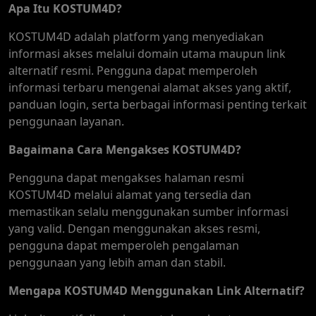
Apa Itu KOSTUM4D?
KOSTUM4D adalah platform yang menyediakan
informasi akses melalui domain utama maupun link
alternatif resmi. Pengguna dapat memperoleh
informasi terbaru mengenai alamat akses yang aktif,
panduan login, serta berbagai informasi penting terkait
penggunaan layanan.
Bagaimana Cara Mengakses KOSTUM4D?
Pengguna dapat mengakses halaman resmi
KOSTUM4D melalui alamat yang tersedia dan
memastikan selalu menggunakan sumber informasi
yang valid. Dengan menggunakan akses resmi,
pengguna dapat memperoleh pengalaman
penggunaan yang lebih aman dan stabil.
Mengapa KOSTUM4D Menggunakan Link Alternatif?