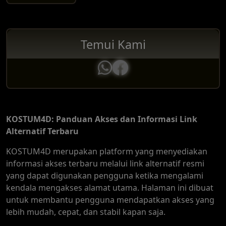
Temui Kami
KOSTUM4D: Panduan Akses dan Informasi Link
Alternatif Terbaru
KOSTUM4D merupakan platform yang menyediakan
informasi akses terbaru melalui link alternatif resmi
yang dapat digunakan pengguna ketika mengalami
kendala mengakses alamat utama. Halaman ini dibuat
untuk membantu pengguna mendapatkan akses yang
lebih mudah, cepat, dan stabil kapan saja.