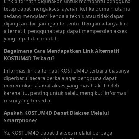
Link alternatif digunakan untuk membantu pengguna
tetap dapat mengakses layanan ketika domain utama
sedang mengalami kendala teknis atau tidak dapat
dijangkau dari jaringan tertentu. Dengan adanya link
alternatif, pengguna tetap dapat memperoleh akses
yang cepat dan mudah.
Bagaimana Cara Mendapatkan Link Alternatif
KOSTUM4D Terbaru?
Informasi link alternatif KOSTUM4D terbaru biasanya
diperbarui secara berkala agar pengguna dapat
menemukan alamat akses yang masih aktif. Oleh
karena itu, penting untuk selalu mengikuti informasi
resmi yang tersedia.
Apakah KOSTUM4D Dapat Diakses Melalui
Smartphone?
Ya, KOSTUM4D dapat diakses melalui berbagai