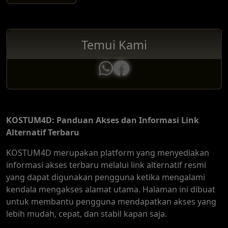
Temui Kami
KOSTUM4D: Panduan Akses dan Informasi Link
Alternatif Terbaru
KOSTUM4D merupakan platform yang menyediakan
informasi akses terbaru melalui link alternatif resmi
yang dapat digunakan pengguna ketika mengalami
kendala mengakses alamat utama. Halaman ini dibuat
untuk membantu pengguna mendapatkan akses yang
lebih mudah, cepat, dan stabil kapan saja.