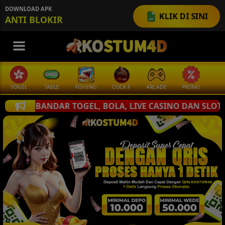
,
DOWNLOAD APK
KLIK DI SINI
ANTI BLOKIR
TABLE
FISHING
COCK F.
ARCADE
PROMO
MEGAGACOR
L, BOLA, LIVE CASINO DAN SLOT TERBAIK DAN TERPER