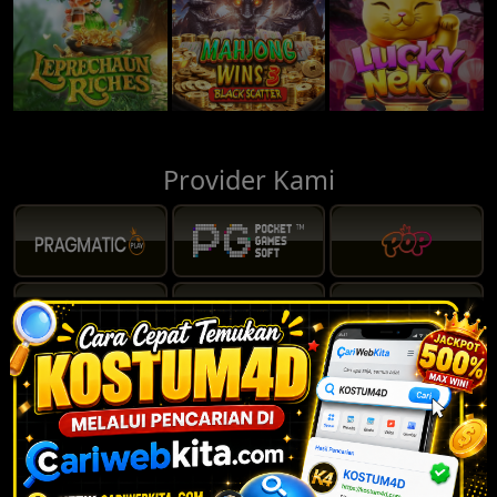
Provider Kami