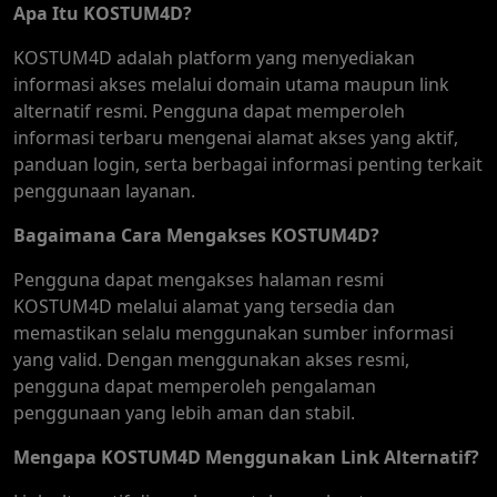
Apa Itu KOSTUM4D?
KOSTUM4D adalah platform yang menyediakan
informasi akses melalui domain utama maupun link
alternatif resmi. Pengguna dapat memperoleh
informasi terbaru mengenai alamat akses yang aktif,
panduan login, serta berbagai informasi penting terkait
penggunaan layanan.
Bagaimana Cara Mengakses KOSTUM4D?
Pengguna dapat mengakses halaman resmi
KOSTUM4D melalui alamat yang tersedia dan
memastikan selalu menggunakan sumber informasi
yang valid. Dengan menggunakan akses resmi,
pengguna dapat memperoleh pengalaman
penggunaan yang lebih aman dan stabil.
Mengapa KOSTUM4D Menggunakan Link Alternatif?