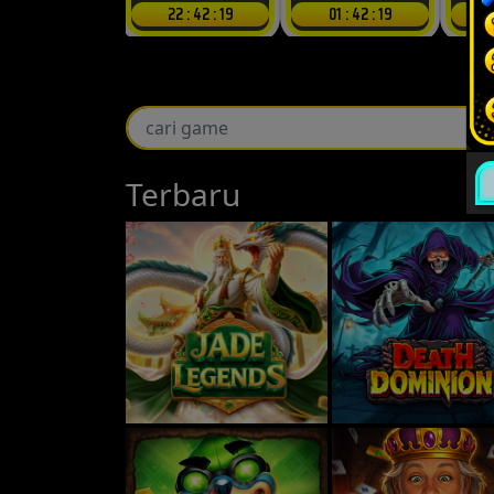
22 : 42 : 15
01 : 42 : 15
04 : 42 : 15
0
Terbaru