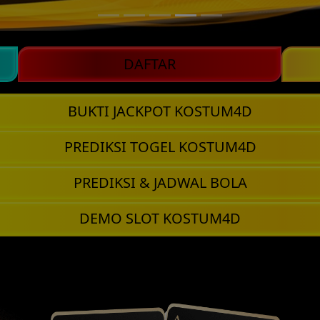
DAFTAR
BUKTI JACKPOT KOSTUM4D
PREDIKSI TOGEL KOSTUM4D
PREDIKSI & JADWAL BOLA
DEMO SLOT KOSTUM4D