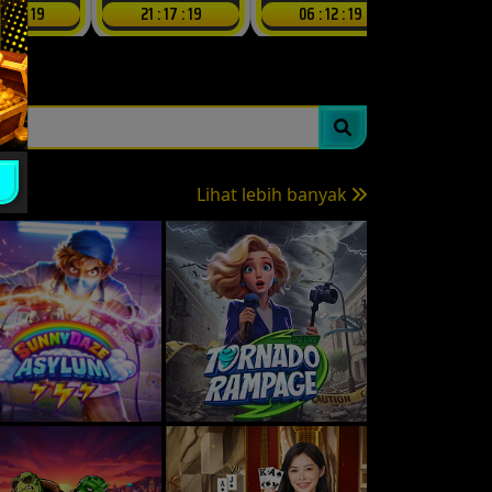
: 17 : 15
06 : 12 : 15
00 : 57 : 15
03 : 1
Lihat lebih banyak