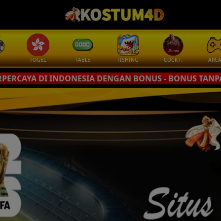
T
TOGEL
TABLE
FISHING
COCK F.
ARC
BONUS - BONUS TANPA BATAS SETIAP HARI