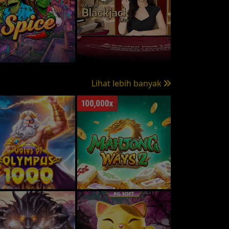
Lihat lebih banyak