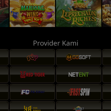
Provider Kami