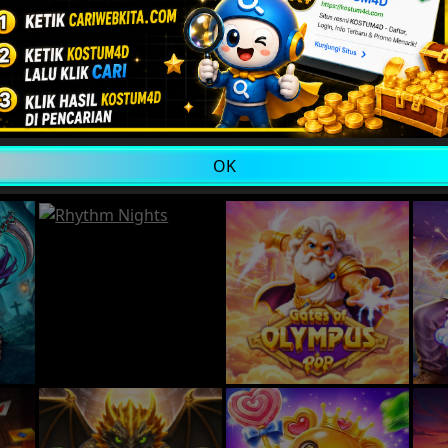
7 : 42 : 15
08 : 42 : 15
09 : 42 : 15
21 
OK