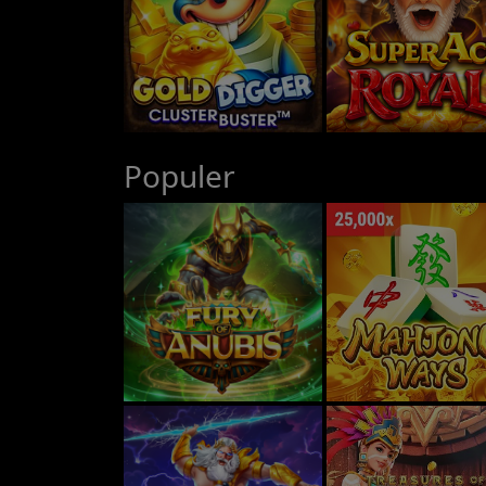
Populer