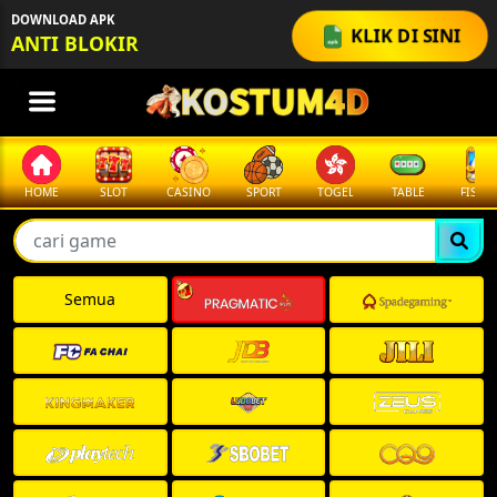
,
DOWNLOAD APK
KLIK DI SINI
ANTI BLOKIR
HOME
SLOT
CASINO
SPORT
TOGEL
TABLE
FISHI
Semua