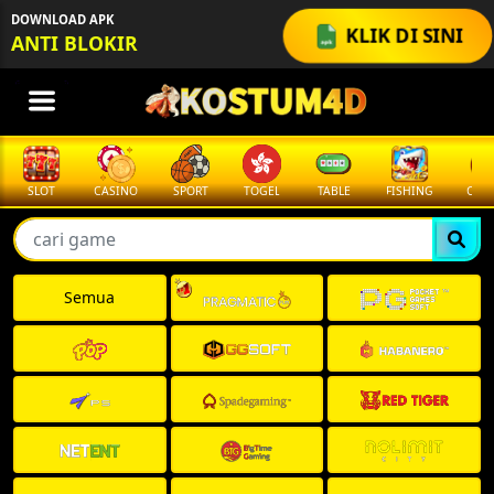
,
DOWNLOAD APK
KLIK DI SINI
ANTI BLOKIR
SLOT
CASINO
SPORT
TOGEL
TABLE
FISHING
COCK
Semua