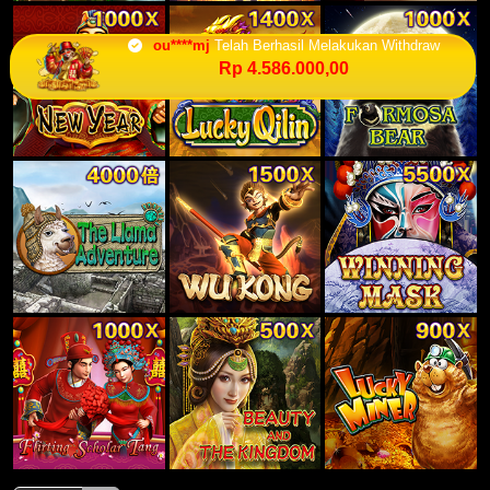
ou****mj
Telah Berhasil Melakukan Withdraw
Rp 4.586.000,00