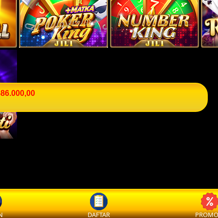
586.000,00
N
DAFTAR
PROMO