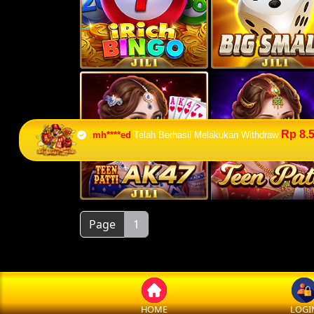
Rp 8.
mh****ed
Telah Berhasil Melakukan Withdraw
Page
1
HOME
LOGI