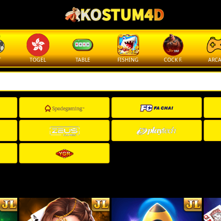
T
TOGEL
TABLE
FISHING
COCK F.
ARC