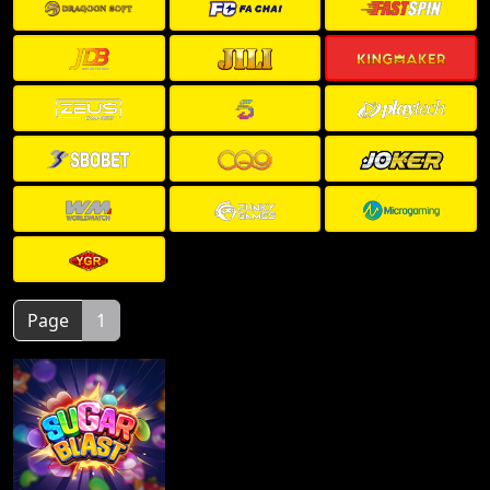
Page
1