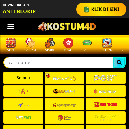
,
DOWNLOAD APK
KLIK DI SINI
ANTI BLOKIR
SLOT
CASINO
SPORT
TOGEL
TABLE
FISHING
COCK
Semua