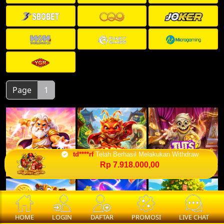
Page
1
td****rf
Telah Berhasil Melakukan Withdraw
Rp 7.918.000,00
HOME
LOGIN
DAFTAR
PROMOSI
LIVE CHAT