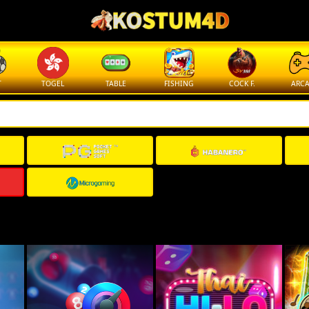
T
TOGEL
TABLE
FISHING
COCK F.
ARC