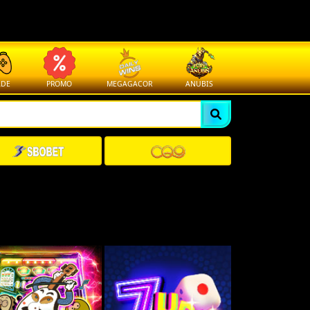
ADE
PROMO
MEGAGACOR
ANUBIS