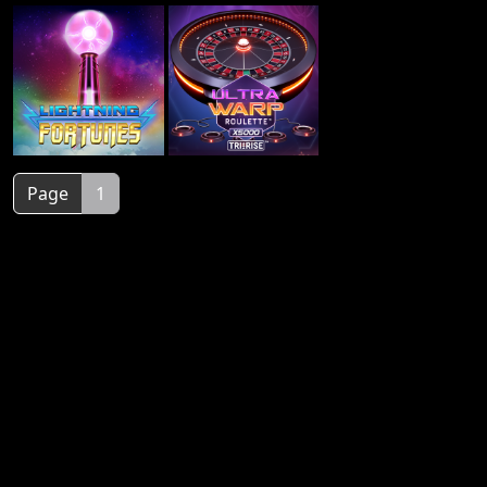
Page
1