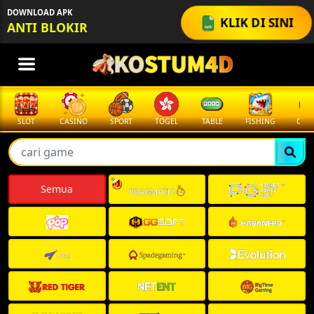
,
DOWNLOAD APK
KLIK DI SINI
ANTI BLOKIR
CASINO
SPORT
TOGEL
TABLE
FISHING
COCK F.
ARC
Semua