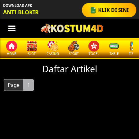
,
DOWNLOAD APK
KLIK DI SINI
ANTI BLOKIR
HOME
SLOT
CASINO
SPORT
TOGEL
TABLE
FISHI
Daftar Artikel
Page
1