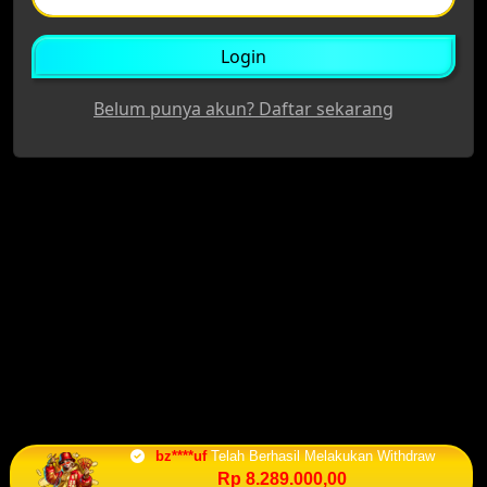
Login
Belum punya akun? Daftar sekarang
bz****uf
Telah Berhasil Melakukan Withdraw
Rp 8.289.000,00