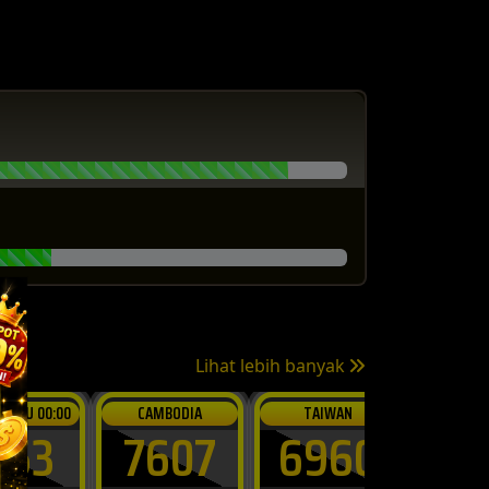
Lihat lebih banyak
ACAU 00:00
CAMBODIA
TAIWAN
CH
153
7607
6960
01