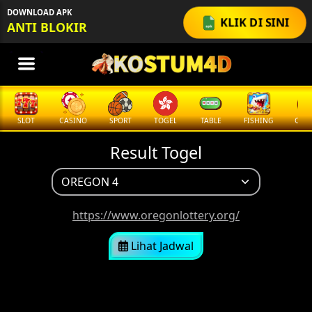
,
DOWNLOAD APK
KLIK DI SINI
ANTI BLOKIR
SLOT
CASINO
SPORT
TOGEL
TABLE
FISHING
COCK
Result Togel
https://www.oregonlottery.org/
Lihat Jadwal