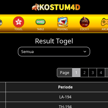
T
TOGEL
TABLE
FISHING
COCK F.
ARC
Result Togel
Page
1
2
3
4
Periode
LA-194
TH-194