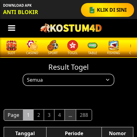
,
DOWNLOAD APK
KLIK DI SINI
ANTI BLOKIR
SLOT
CASINO
SPORT
TOGEL
TABLE
FISHING
COCK
Result Togel
Page
1
2
3
4
...
288
Tanggal
Periode
Nomor