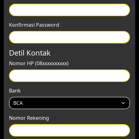
Konfirmasi Password
Detil Kontak
Nomor HP (08xxxxxxxxxx)
Bank
Nomor Rekening