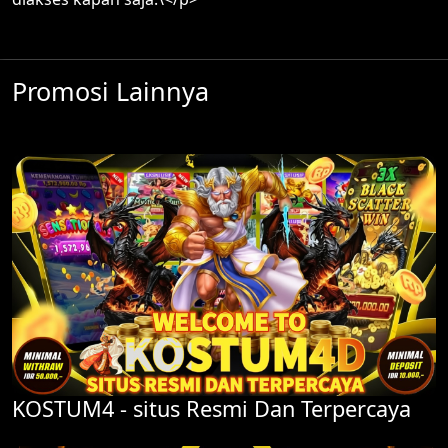
Promosi Lainnya
KOSTUM4 - situs Resmi Dan Terpercaya