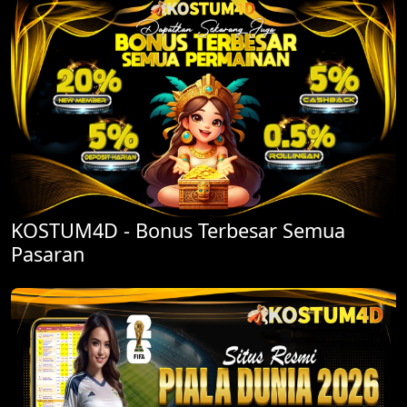
KOSTUM4D - Bonus Terbesar Semua
Pasaran