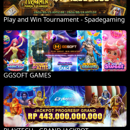
Play and Win Tournament - Spadegaming
GGSOFT GAMES
od****xk
Telah Berhasil Melakukan Withdraw
Rp 9.886.000,00