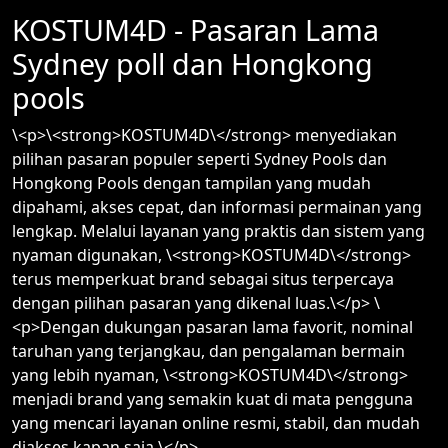
KOSTUM4D - Pasaran Lama
Sydney poll dan Hongkong
pools
\<p>\<strong>KOSTUM4D\</strong> menyediakan
pilihan pasaran populer seperti Sydney Pools dan
Hongkong Pools dengan tampilan yang mudah
dipahami, akses cepat, dan informasi permainan yang
lengkap. Melalui layanan yang praktis dan sistem yang
nyaman digunakan, \<strong>KOSTUM4D\</strong>
terus memperkuat brand sebagai situs terpercaya
dengan pilihan pasaran yang dikenal luas.\</p> \
<p>Dengan dukungan pasaran lama favorit, nominal
taruhan yang terjangkau, dan pengalaman bermain
yang lebih nyaman, \<strong>KOSTUM4D\</strong>
menjadi brand yang semakin kuat di mata pengguna
yang mencari layanan online resmi, stabil, dan mudah
diakses kapan saja.\</p>