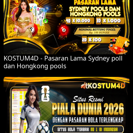
KOSTUM4D - Pasaran Lama Sydney poll
dan Hongkong pools