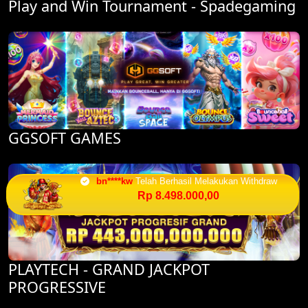
Play and Win Tournament - Spadegaming
GGSOFT GAMES
bn****kw
Telah Berhasil Melakukan Withdraw
Rp 8.498.000,00
PLAYTECH - GRAND JACKPOT
PROGRESSIVE