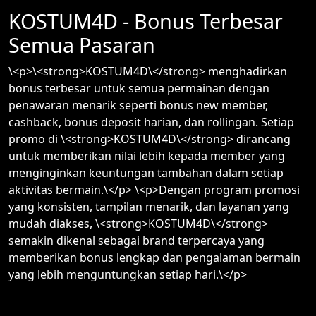
KOSTUM4D - Bonus Terbesar
Semua Pasaran
\<p>\<strong>KOSTUM4D\</strong> menghadirkan
bonus terbesar untuk semua permainan dengan
penawaran menarik seperti bonus new member,
cashback, bonus deposit harian, dan rollingan. Setiap
promo di \<strong>KOSTUM4D\</strong> dirancang
untuk memberikan nilai lebih kepada member yang
menginginkan keuntungan tambahan dalam setiap
aktivitas bermain.\</p> \<p>Dengan program promosi
yang konsisten, tampilan menarik, dan layanan yang
mudah diakses, \<strong>KOSTUM4D\</strong>
semakin dikenal sebagai brand terpercaya yang
memberikan bonus lengkap dan pengalaman bermain
yang lebih menguntungkan setiap hari.\</p>