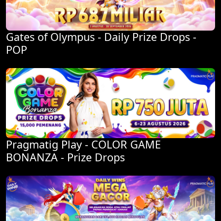
Gates of Olympus - Daily Prize Drops -
POP
Pragmatig Play - COLOR GAME
BONANZA - Prize Drops