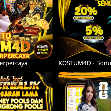
erpercaya
KOSTUM4D - Bonus