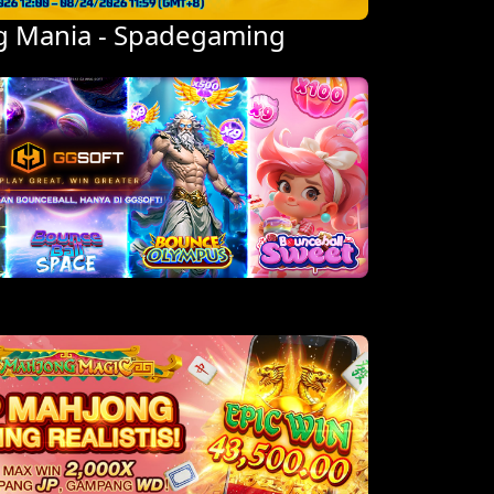
 Mania - Spadegaming