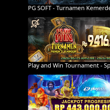
PG SOFT - Turnamen Kemerdek
Play and Win Tournament - 
Rp 2.8
oc****jw
Telah Berhasil Melakukan Withdraw