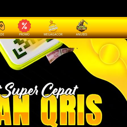
ADE
PROMO
MEGAGACOR
ANUBIS