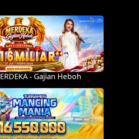
MERDEKA - Gajian Heboh