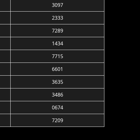
3097
2333
7289
1434
7715
6601
3635
3486
0674
7209