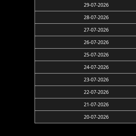
29-07-2026
28-07-2026
27-07-2026
26-07-2026
25-07-2026
24-07-2026
23-07-2026
22-07-2026
21-07-2026
Rp 2.04
vq****rt
Telah Berhasil Melakukan Withdraw
20-07-2026