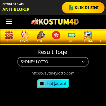
,
DOWNLOAD APK
KLIK DI SINI
ANTI BLOKIR
SLOT
CASINO
SPORT
TOGEL
TABLE
FISHING
COCK
Result Togel
https://sydneylotto.com
Lihat Jadwal