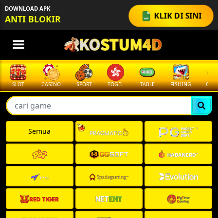
,
DOWNLOAD APK
KLIK DI SINI
ANTI BLOKIR
SLOT
CASINO
SPORT
TOGEL
TABLE
FISHING
COCK
Semua