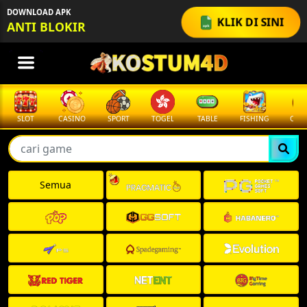
,
DOWNLOAD APK
KLIK DI SINI
ANTI BLOKIR
SLOT
CASINO
SPORT
TOGEL
TABLE
FISHING
COCK
Semua