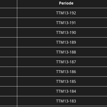
Periode
TTM13-192
TTM13-191
TTM13-190
TTM13-189
TTM13-188
TTM13-187
TTM13-186
TTM13-185
TTM13-184
TTM13-183