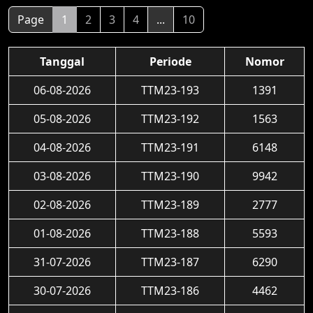
Page
1
2
3
4
...
10
Tanggal
Periode
Nomor
06-08-2026
TTM23-193
1391
05-08-2026
TTM23-192
1563
04-08-2026
TTM23-191
6148
03-08-2026
TTM23-190
9942
02-08-2026
TTM23-189
2777
01-08-2026
TTM23-188
5593
31-07-2026
TTM23-187
6290
30-07-2026
TTM23-186
4462