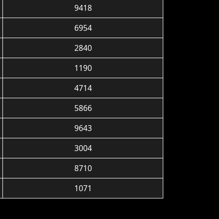
9418
6954
2840
1190
4714
5866
9643
3004
8710
1071