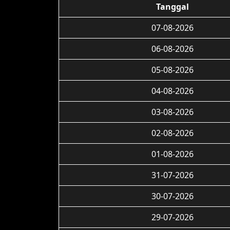
Tanggal
07-08-2026
06-08-2026
05-08-2026
04-08-2026
03-08-2026
02-08-2026
01-08-2026
31-07-2026
30-07-2026
29-07-2026