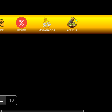
ADE
PROMO
MEGAGACOR
ANUBIS
...
10