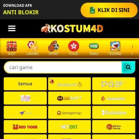
,
DOWNLOAD APK
KLIK DI SINI
ANTI BLOKIR
CASINO
SPORT
TOGEL
TABLE
FISHING
COCK F.
ARC
Semua