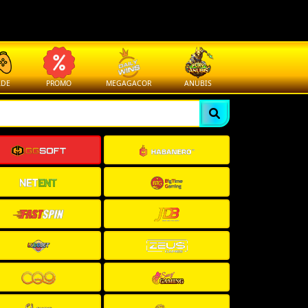
ADE
PROMO
MEGAGACOR
ANUBIS