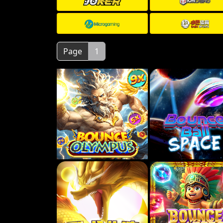
Page
1