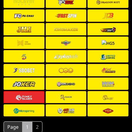
Page
1
2