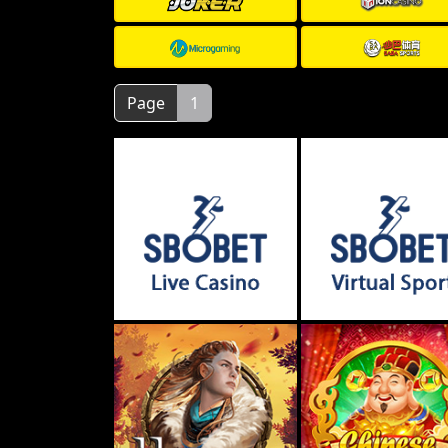
Page
1