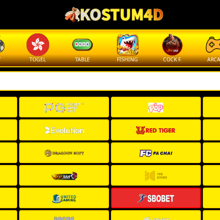
T
TOGEL
TABLE
FISHING
COCK F.
ARC