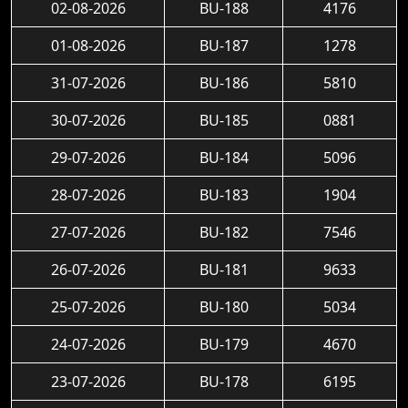
02-08-2026
BU-188
4176
01-08-2026
BU-187
1278
31-07-2026
BU-186
5810
30-07-2026
BU-185
0881
29-07-2026
BU-184
5096
28-07-2026
BU-183
1904
27-07-2026
BU-182
7546
26-07-2026
BU-181
9633
25-07-2026
BU-180
5034
24-07-2026
BU-179
4670
23-07-2026
BU-178
6195