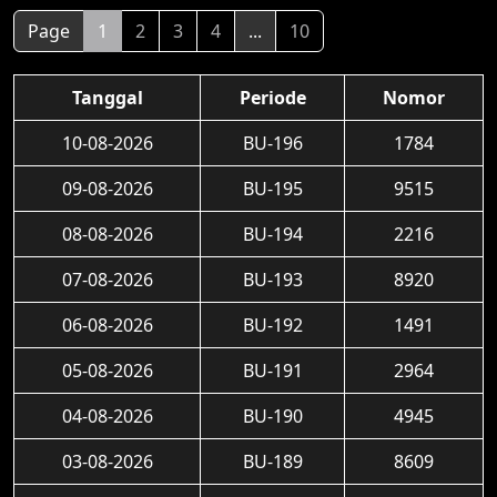
Page
1
2
3
4
...
10
Tanggal
Periode
Nomor
10-08-2026
BU-196
1784
09-08-2026
BU-195
9515
08-08-2026
BU-194
2216
07-08-2026
BU-193
8920
06-08-2026
BU-192
1491
05-08-2026
BU-191
2964
04-08-2026
BU-190
4945
03-08-2026
BU-189
8609