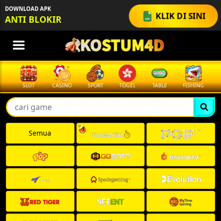
,
DOWNLOAD APK
KLIK DI SINI
ANTI BLOKIR
SLOT
CASINO
SPORT
TOGEL
TABLE
FISHING
COCK
Semua