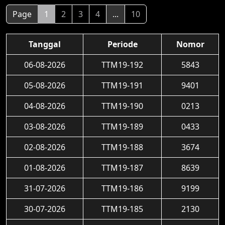
Page
1
2
3
4
...
10
Tanggal
Periode
Nomor
06-08-2026
TTM19-192
5843
05-08-2026
TTM19-191
9401
04-08-2026
TTM19-190
0213
03-08-2026
TTM19-189
0433
02-08-2026
TTM19-188
3674
01-08-2026
TTM19-187
8639
31-07-2026
TTM19-186
9199
30-07-2026
TTM19-185
2130