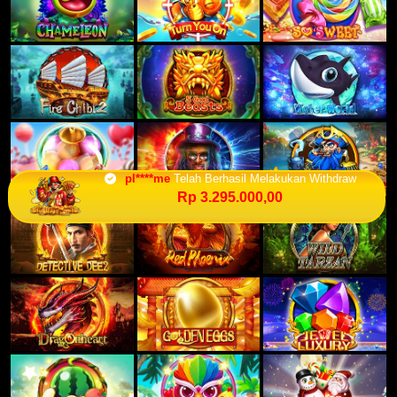
pl****me
Telah Berhasil Melakukan Withdraw
Rp 3.295.000,00