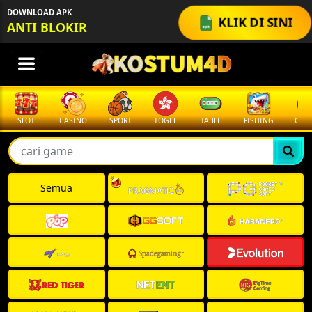
,
DOWNLOAD APK
KLIK DI SINI
ANTI BLOKIR
SLOT
CASINO
SPORT
TOGEL
TABLE
FISHING
COCK
Semua