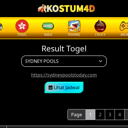
T
TOGEL
TABLE
FISHING
COCK F.
ARC
Result Togel
https://sydneypoolstoday.com
Lihat Jadwal
Page
1
2
3
4