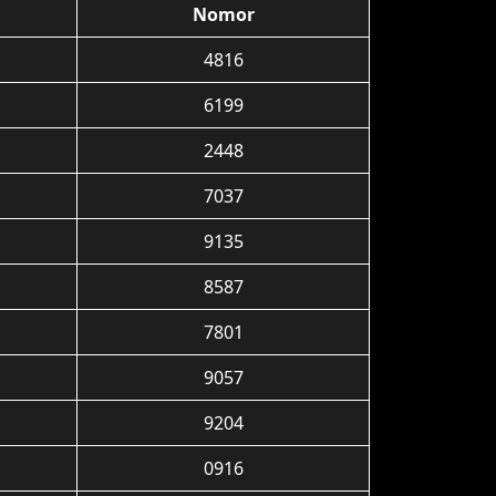
Nomor
4816
6199
2448
7037
9135
8587
7801
9057
9204
0916