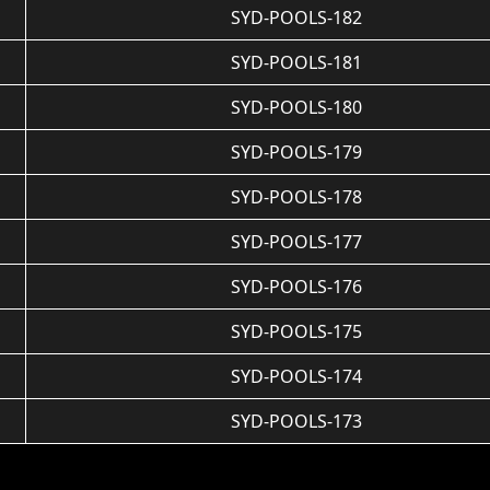
SYD-POOLS-182
SYD-POOLS-181
SYD-POOLS-180
SYD-POOLS-179
SYD-POOLS-178
SYD-POOLS-177
SYD-POOLS-176
SYD-POOLS-175
SYD-POOLS-174
76.000,00
SYD-POOLS-173