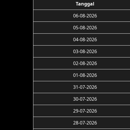
Tanggal
06-08-2026
05-08-2026
04-08-2026
03-08-2026
02-08-2026
01-08-2026
31-07-2026
30-07-2026
29-07-2026
28-07-2026