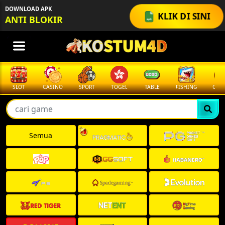
,
DOWNLOAD APK
KLIK DI SINI
ANTI BLOKIR
SLOT
CASINO
SPORT
TOGEL
TABLE
FISHING
COCK
Semua