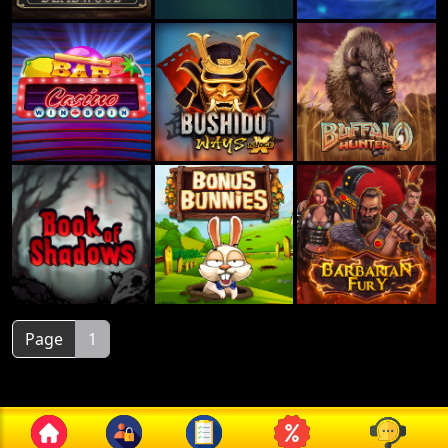
Page
1