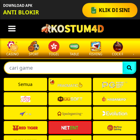
,
DOWNLOAD APK
KLIK DI SINI
ANTI BLOKIR
CASINO
SPORT
TOGEL
TABLE
FISHING
COCK F.
ARC
Semua