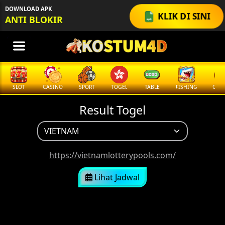
,
DOWNLOAD APK
KLIK DI SINI
ANTI BLOKIR
SLOT
CASINO
SPORT
TOGEL
TABLE
FISHING
COCK
Result Togel
https://vietnamlotterypools.com/
Lihat Jadwal