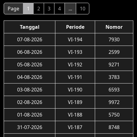
Page
1
2
3
4
...
10
Tanggal
Periode
Nomor
07-08-2026
VI-194
7930
06-08-2026
VI-193
2599
05-08-2026
VI-192
9271
04-08-2026
VI-191
3783
03-08-2026
VI-190
6593
02-08-2026
VI-189
9972
01-08-2026
VI-188
5750
31-07-2026
VI-187
8748