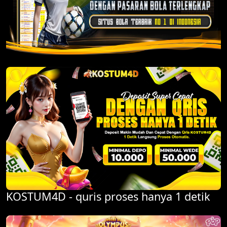
KOSTUM4D - quris proses hanya 1 detik