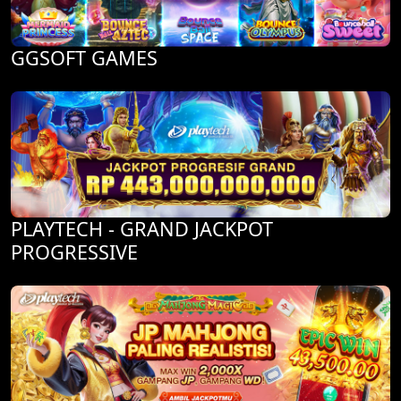
GGSOFT GAMES
el****ja
Telah Berhasil Melakukan Withdraw
Rp 5.074.000,00
PLAYTECH - GRAND JACKPOT
PROGRESSIVE