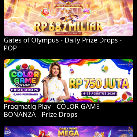
Gates of Olympus - Daily Prize Drops -
POP
Pragmatig Play - COLOR GAME
BONANZA - Prize Drops