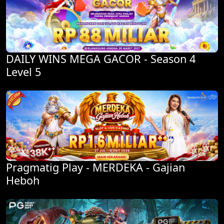
DAILY WINS MEGA GACOR - Season 4
Level 5
Pragmatig Play - MERDEKA - Gajian
Heboh