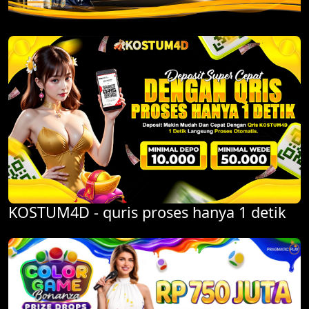
KOSTUM4D - quris proses hanya 1 detik