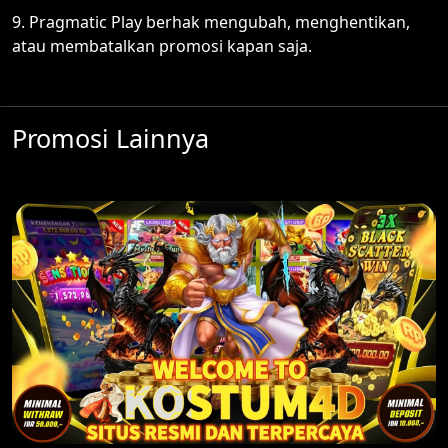
9. Pragmatic Play berhak mengubah, menghentikan,
atau membatalkan promosi kapan saja.
Promosi Lainnya