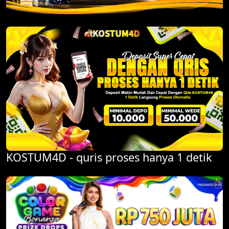
KOSTUM4D - quris proses hanya 1 detik