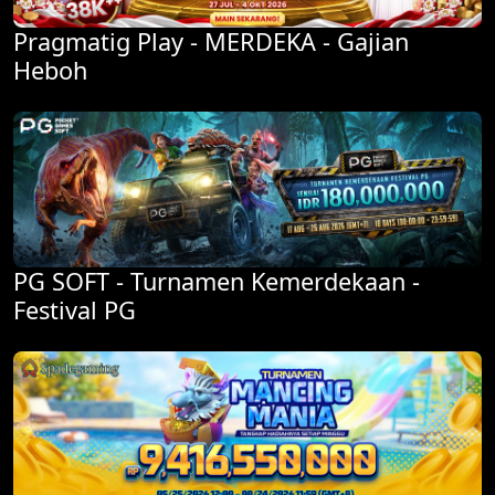
Pragmatig Play - MERDEKA - Gajian
Heboh
PG SOFT - Turnamen Kemerdekaan -
Festival PG