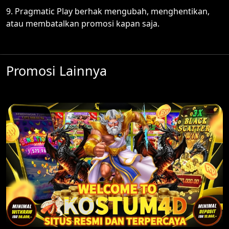
9. Pragmatic Play berhak mengubah, menghentikan,
atau membatalkan promosi kapan saja.
Promosi Lainnya