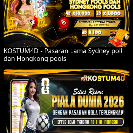
KOSTUM4D - Pasaran Lama Sydney poll
dan Hongkong pools