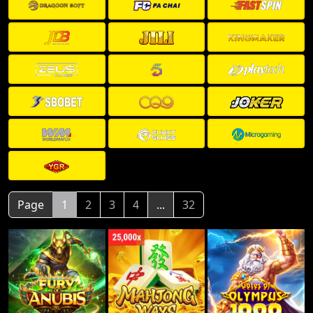
Page
1
2
3
4
...
32